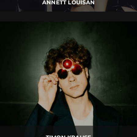
ANNETT LOUISAN
TIMON KRAUSE
03.
September
2026 |
Donnerstag |
Insel Mainau
TIMON KRAUSE
Mehr Details