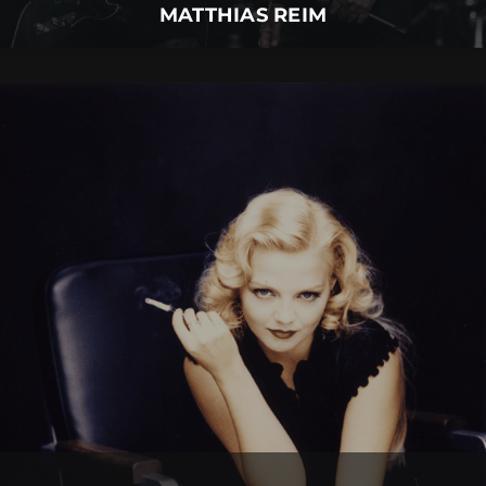
MATTHIAS REIM
ANNETT LOUISAN
09.
September
2026 |
Mittwoch |
Insel Mainau
ANNETT LOUISAN
Mehr Details