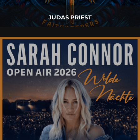
Mehr Details
JUDAS PRIEST
SARAH CONNOR
07.
August
2026 |
Freitag |
Füssen
SARAH CONNOR