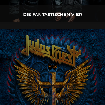
Mehr Details
DIE FANTASTISCHEN VIER
JUDAS PRIEST
06.
August
2026 |
Donnerstag |
Neu-Ulm
JUDAS PRIEST