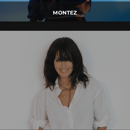
Mehr Details
MONTEZ
NENA
13.
Oktober
2027 |
Mittwoch |
Kempten
NENA