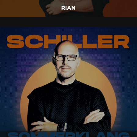
RIAN
SCHILLER
11.
September
2026 |
Freitag |
Insel Mainau
SCHILLER
Mehr Details