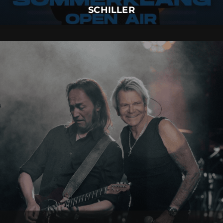
SCHILLER
MATTHIAS REIM
01.
September
2026 |
Dienstag |
Insel Mainau
MATTHIAS REIM
Mehr Details