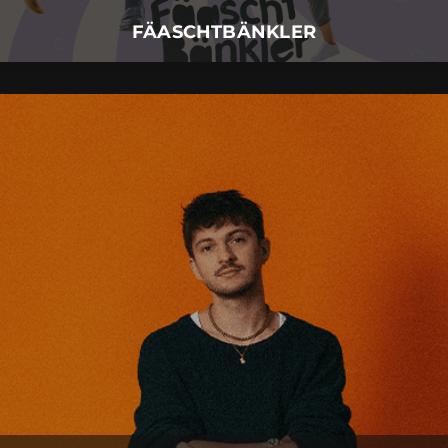
Mehr Details
FÄASCHTBÄNKLER
RIAN
30.
November
2026 |
Montag |
Augsburg
RIAN
Mehr Details