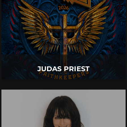
06.
August
2026 |
Donnerstag |
Neu-Ulm
JUDAS PRIEST
Mehr Details
JUDAS PRIEST
NENA