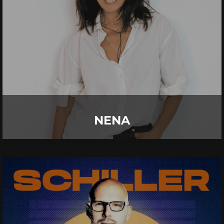
13.
Oktober
2027 |
Mittwoch |
Kempten
NENA
Mehr Details
NENA
SCHILLER