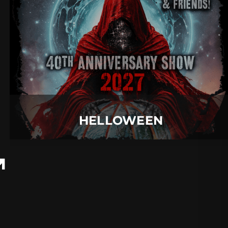
06.
August
2027 |
Freitag |
Neu-Ulm
HELLOWEEN
Mehr Details
HELLOWEEN