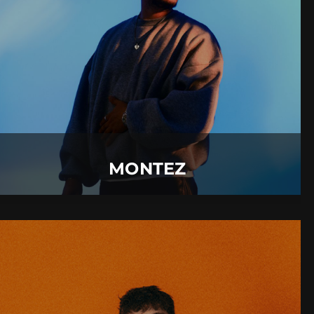
06.
August
2026 |
Donnerstag |
Füssen
MONTEZ
Mehr Details
MONTEZ
RIAN