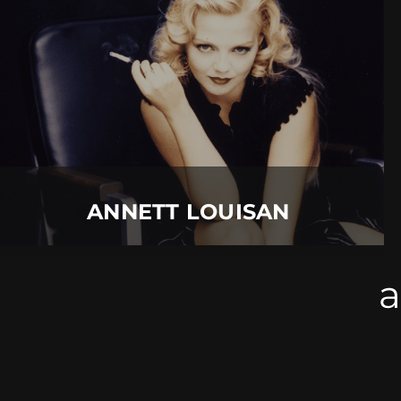
09.
September
2026 |
Mittwoch |
Insel Mainau
ANNETT LOUISAN
Mehr Details
ANNETT LOUISAN
a