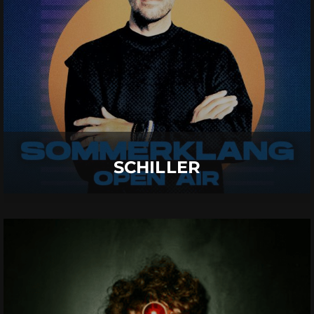
11.
September
2026 |
Freitag |
Insel Mainau
SCHILLER
Mehr Details
SCHILLER
TIMON KRAUSE