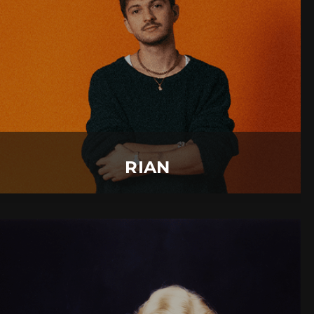
30.
November
2026 |
Montag |
Augsburg
RIAN
Mehr Details
RIAN
ANNETT LOUISAN