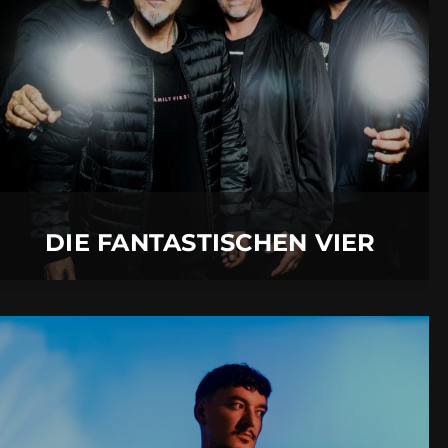
27.
Juni
2027 |
Sonntag |
Tettnang
DIE FANTASTISCHEN
07.
August
2027 |
Samstag |
Neu-Ulm
VIER
Mehr Details
DIE FANTASTISCHEN VIER
MONTEZ