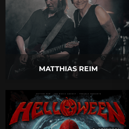
01.
September
2026 |
Dienstag |
Insel Mainau
MATTHIAS REIM
Mehr Details
MATTHIAS REIM
HELLOWEEN