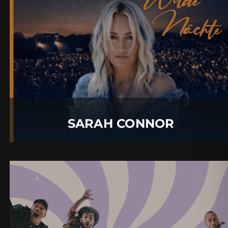
07.
August
2026 |
Freitag |
Füssen
SARAH CONNOR
Mehr Details
SARAH CONNOR
FÄASCHTBÄNKLER