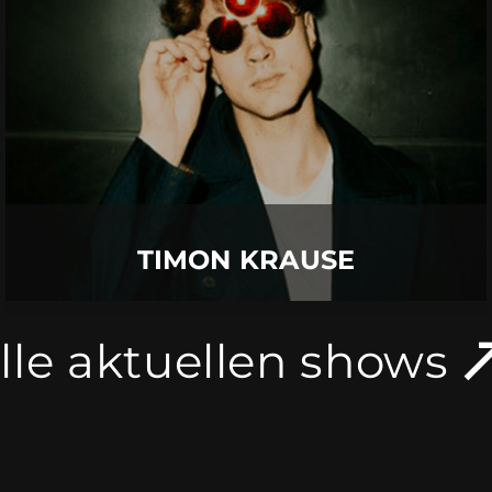
03.
September
2026 |
Donnerstag |
Insel Mainau
TIMON KRAUSE
Mehr Details
TIMON KRAUSE
lle aktuellen shows